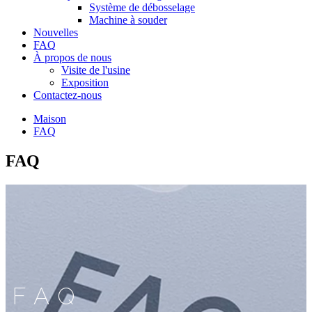
Système de débosselage
Machine à souder
Nouvelles
FAQ
À propos de nous
Visite de l'usine
Exposition
Contactez-nous
Maison
FAQ
FAQ
FAQ