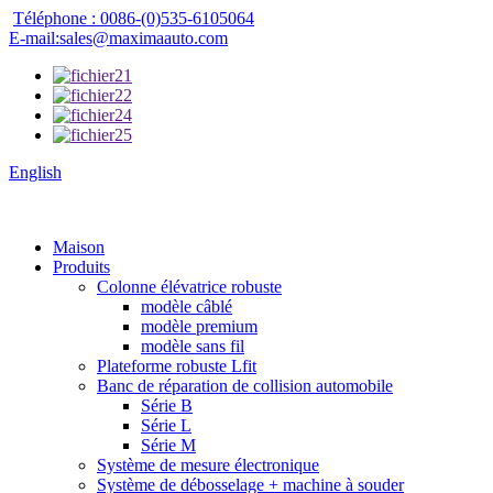
Téléphone : 0086-(0)535-6105064
E-mail:sales@maximaauto.com
English
Maison
Produits
Colonne élévatrice robuste
modèle câblé
modèle premium
modèle sans fil
Plateforme robuste Lfit
Banc de réparation de collision automobile
Série B
Série L
Série M
Système de mesure électronique
Système de débosselage + machine à souder