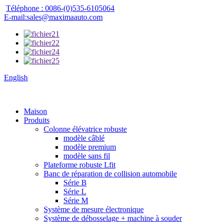
Téléphone : 0086-(0)535-6105064
E-mail:sales@maximaauto.com
English
Maison
Produits
Colonne élévatrice robuste
modèle câblé
modèle premium
modèle sans fil
Plateforme robuste Lfit
Banc de réparation de collision automobile
Série B
Série L
Série M
Système de mesure électronique
Système de débosselage + machine à souder