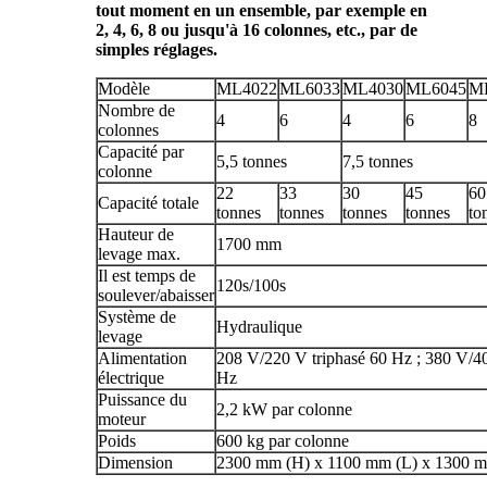
tout moment en un ensemble, par exemple en
2, 4, 6, 8 ou jusqu'à 16 colonnes, etc., par de
simples réglages.
Modèle
ML4022
ML6033
ML4030
ML6045
M
Nombre de
4
6
4
6
8
colonnes
Capacité par
5,5 tonnes
7,5 tonnes
colonne
22
33
30
45
60
Capacité totale
tonnes
tonnes
tonnes
tonnes
to
Hauteur de
1700 mm
levage max.
Il est temps de
120s/100s
soulever/abaisser
Système de
Hydraulique
levage
Alimentation
208 V/220 V triphasé 60 Hz ; 380 V/4
électrique
Hz
Puissance du
2,2 kW par colonne
moteur
Poids
600 kg par colonne
Dimension
2300 mm (H) x 1100 mm (L) x 1300 m