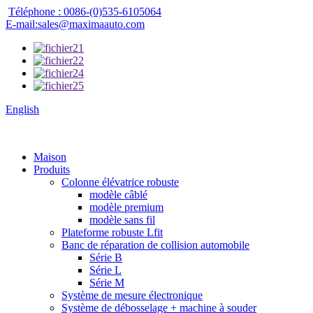
Téléphone : 0086-(0)535-6105064
E-mail:sales@maximaauto.com
English
Maison
Produits
Colonne élévatrice robuste
modèle câblé
modèle premium
modèle sans fil
Plateforme robuste Lfit
Banc de réparation de collision automobile
Série B
Série L
Série M
Système de mesure électronique
Système de débosselage + machine à souder