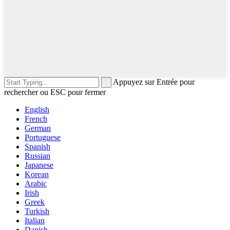
Appuyez sur Entrée pour
rechercher ou ESC pour fermer
English
French
German
Portuguese
Spanish
Russian
Japanese
Korean
Arabic
Irish
Greek
Turkish
Italian
Danish