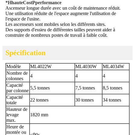
*
H
haute
C
ost
P
performance
Ascenseur longue durée avec un coût de maintenance réduit.
Une utilisation réduite de l'espace augmente l'utilisation de
l'espace de l'usine.
Les ascenseurs sont mobiles selon les différents sites.
Des supports d'essieu de différentes tailles peuvent aider à
construire de nombreux postes de travail à faible coût.
Spécification
Modèle
ML4022W
ML4030W
ML4034W
Nombre de
4
4
4
colonnes
Capacité
5,5 tonnes
7,5 tonnes
8,5 tonnes
par colonne
Capacité
22 tonnes
30 tonnes
34 tonnes
totale
Hauteur de
levage
1820 mm
max.
Heure de
montée ou
≤
9
0s