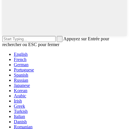
Appuyez sur Entrée pour
rechercher ou ESC pour fermer
English
French
German
Portuguese
Spanish
Russian
Japanese
Korean
Arabic
Irish
Greek
Turkish
Italian
Danish
Romanian