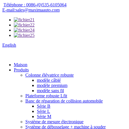
Téléphone : 0086-(0)535-6105064
E-mail:sales@maximaauto.com
English
Maison
Produits
Colonne élévatrice robuste
modèle câblé
modèle premium
modèle sans fil
Plateforme robuste Lfit
Banc de réparation de collision automobile
Série B
Série L
Série M
Système de mesure électronique
Système de débosselage + machine à souder