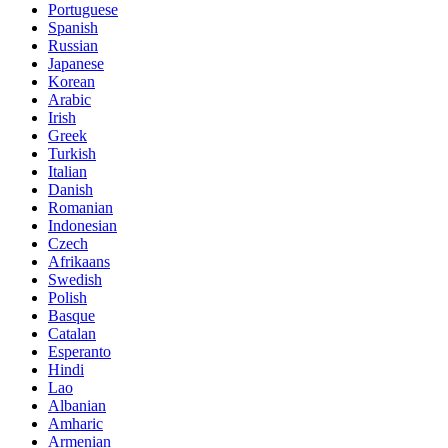
Portuguese
Spanish
Russian
Japanese
Korean
Arabic
Irish
Greek
Turkish
Italian
Danish
Romanian
Indonesian
Czech
Afrikaans
Swedish
Polish
Basque
Catalan
Esperanto
Hindi
Lao
Albanian
Amharic
Armenian