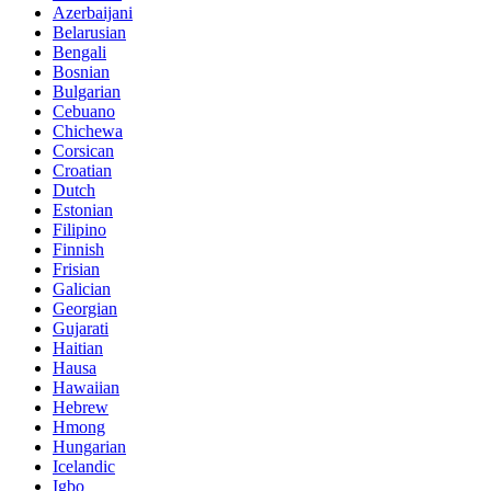
Azerbaijani
Belarusian
Bengali
Bosnian
Bulgarian
Cebuano
Chichewa
Corsican
Croatian
Dutch
Estonian
Filipino
Finnish
Frisian
Galician
Georgian
Gujarati
Haitian
Hausa
Hawaiian
Hebrew
Hmong
Hungarian
Icelandic
Igbo